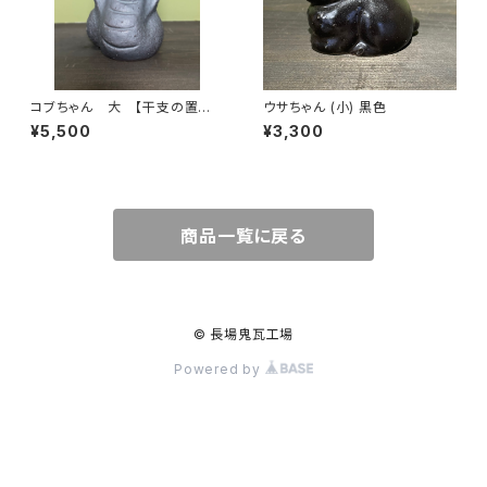
コブちゃん 大 【干支の置
ウサちゃん (小) 黒色
物 巳】
¥5,500
¥3,300
商品一覧に戻る
© 長場鬼瓦工場
Powered by