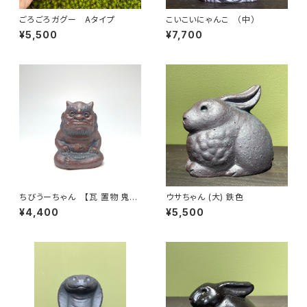
ごろごろガグー Aタイプ
こいこいにゃんこ （中）
¥5,500
¥7,700
ちびうーちゃん 【瓦 置物 鬼瓦
ウサちゃん (大) 鉄色
陶】安田瓦
¥4,400
¥5,500