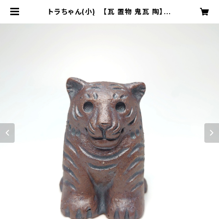
トラちゃん(小) 【瓦 置物 鬼瓦 陶】安
田瓦 | 長場鬼瓦工場