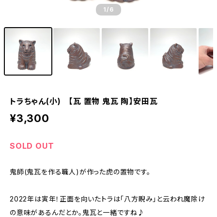
1
/6
トラちゃん(小) 【瓦 置物 鬼瓦 陶】安田瓦
¥3,300
SOLD OUT
鬼師(鬼瓦を作る職人)が作った虎の置物です。
2022年は寅年！正面を向いたトラは「八方睨み」と云われ魔除け
の意味があるんだとか。鬼瓦と一緒ですね♪