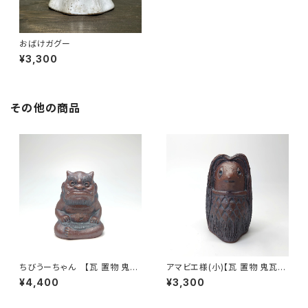
おばけガグー
¥3,300
その他の商品
ちびうーちゃん 【瓦 置物 鬼瓦
アマビエ様(小)【瓦 置物 鬼瓦
陶】安田瓦
陶】安田瓦
¥4,400
¥3,300