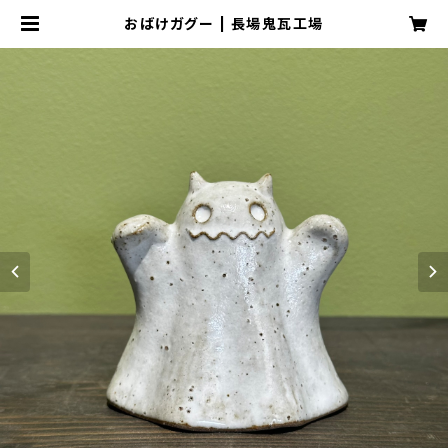
おばけガグー | 長場鬼瓦工場