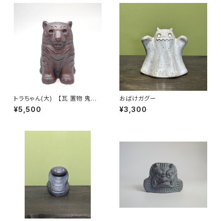
トラちゃん(大) 【瓦 置物 鬼瓦
おばけガグー
陶】安田瓦
¥5,500
¥3,300